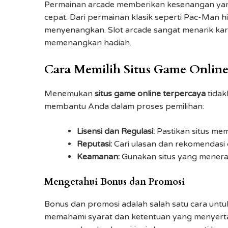
Permainan arcade memberikan kesenangan yan
cepat. Dari permainan klasik seperti Pac-Man 
menyenangkan. Slot arcade sangat menarik ka
memenangkan hadiah.
Cara Memilih Situs Game Online
Menemukan
situs game online terpercaya
tidak
membantu Anda dalam proses pemilihan:
Lisensi dan Regulasi:
Pastikan situs memi
Reputasi:
Cari ulasan dan rekomendasi d
Keamanan:
Gunakan situs yang menerap
Mengetahui Bonus dan Promosi
Bonus dan promosi adalah salah satu cara unt
memahami syarat dan ketentuan yang menyerta