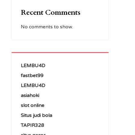
Recent Comments
No comments to show.
LEMBU4D
fastbet99
LEMBU4D
asiahoki
slot online
Situs judi bola
TAPIR328