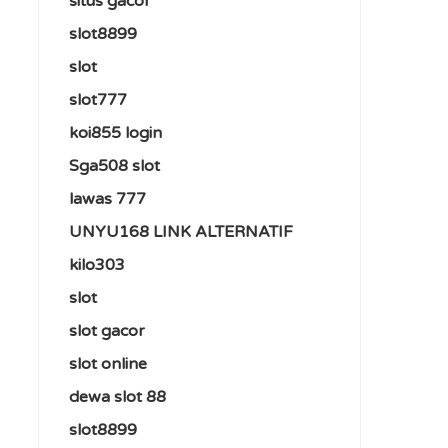
situs gacor
slot8899
slot
slot777
koi855 login
Sga508 slot
lawas 777
UNYU168 LINK ALTERNATIF
kilo303
slot
slot gacor
slot online
dewa slot 88
slot8899