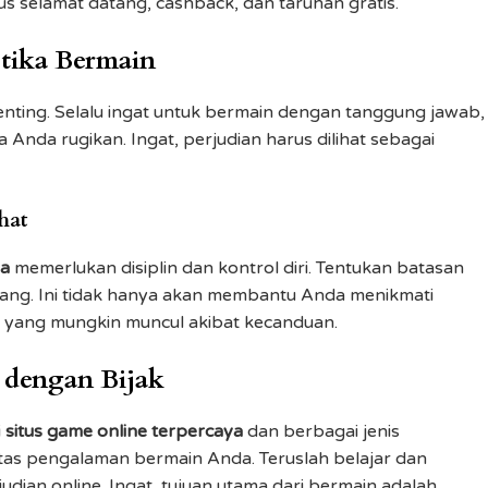
s selamat datang, cashback, dan taruhan gratis.
tika Bermain
enting. Selalu ingat untuk bermain dengan tanggung jawab,
 Anda rugikan. Ingat, perjudian harus dilihat sebagai
hat
ya
memerlukan disiplin dan kontrol diri. Tentukan batasan
n uang. Ini tidak hanya akan membantu Anda menikmati
h yang mungkin muncul akibat kecanduan.
 dengan Bijak
i
situs game online terpercaya
dan berbagai jenis
as pengalaman bermain Anda. Teruslah belajar dan
udian online. Ingat, tujuan utama dari bermain adalah