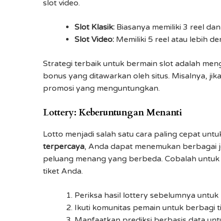
slot video.
Slot Klasik:
Biasanya memiliki 3 reel da
Slot Video:
Memiliki 5 reel atau lebih d
Strategi terbaik untuk bermain slot adalah m
bonus yang ditawarkan oleh situs. Misalnya, ji
promosi yang menguntungkan.
Lottery: Keberuntungan Menanti
Lotto menjadi salah satu cara paling cepat un
terpercaya
, Anda dapat menemukan berbagai je
peluang menang yang berbeda. Cobalah untuk 
tiket Anda.
Periksa hasil lottery sebelumnya untu
Ikuti komunitas pemain untuk berbagi ti
Manfaatkan prediksi berbasis data un