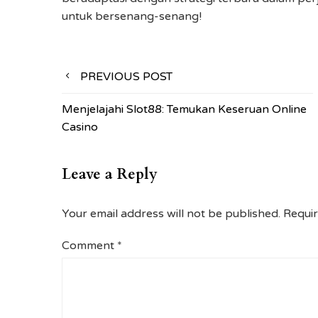
untuk bersenang-senang!
Post
PREVIOUS POST
navigation
Menjelajahi Slot88: Temukan Keseruan Online
Casino
Leave a Reply
Your email address will not be published.
Requir
Comment
*