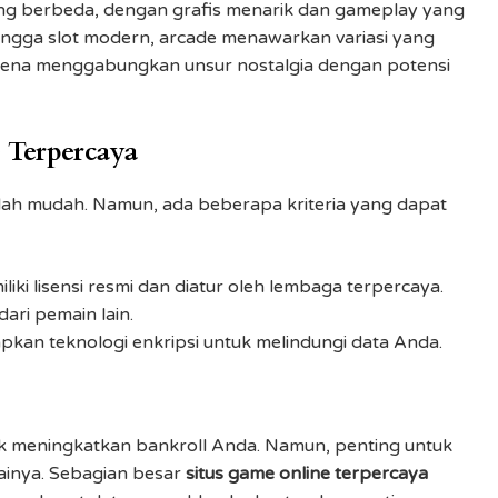
g berbeda, dengan grafis menarik dan gameplay yang
hingga slot modern, arcade menawarkan variasi yang
rena menggabungkan unsur nostalgia dengan potensi
 Terpercaya
lah mudah. Namun, ada beberapa kriteria yang dapat
liki lisensi resmi dan diatur oleh lembaga terpercaya.
ari pemain lain.
kan teknologi enkripsi untuk melindungi data Anda.
uk meningkatkan bankroll Anda. Namun, penting untuk
inya. Sebagian besar
situs game online terpercaya