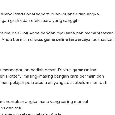
n simbol tradisional seperti buah-buahan dan angka.
engan grafik dan efek suara yang canggih.
engelola bankroll Anda dengan bijaksana dan memanfaatkan
ka Anda bermain di
situs game online terpercaya
, perhatikan
tuk mendapatkan hadiah besar. Di
situs game online
nis lottery, masing-masing dengan cara bermain dan
mempelajari pola atau tren yang ada sebelum membeli
k menentukan angka mana yang sering muncul.
ps dan trik.
tuk meningkatkan peluang Anda.