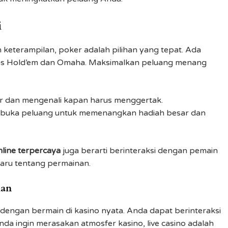
i
keterampilan, poker adalah pilihan yang tepat. Ada
xas Hold’em dan Omaha. Maksimalkan peluang menang
r dan mengenali kapan harus menggertak.
uka peluang untuk memenangkan hadiah besar dan
nline terpercaya
juga berarti berinteraksi dengan pemain
aru tentang permainan.
han
 dengan bermain di kasino nyata. Anda dapat berinteraksi
nda ingin merasakan atmosfer kasino, live casino adalah