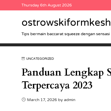
Skip
Thursday 6th August 2026
to
content
ostrowskiformkesh
Tips bermain baccarat squeeze dengan sensasi
UNCATEGORIZED
Panduan Lengkap S
Terpercaya 2023
March 17, 2026
by admin