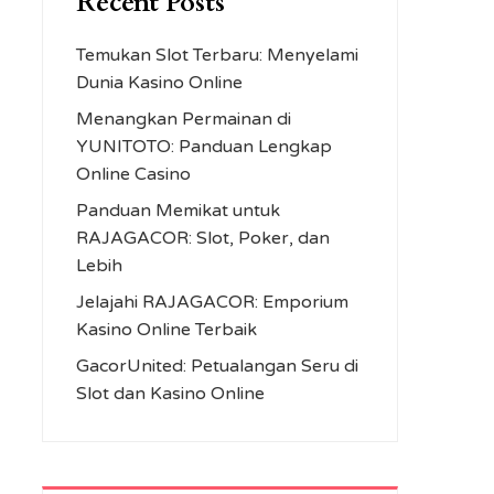
Recent Posts
Temukan Slot Terbaru: Menyelami
Dunia Kasino Online
Menangkan Permainan di
YUNITOTO: Panduan Lengkap
Online Casino
Panduan Memikat untuk
RAJAGACOR: Slot, Poker, dan
Lebih
Jelajahi RAJAGACOR: Emporium
Kasino Online Terbaik
GacorUnited: Petualangan Seru di
Slot dan Kasino Online