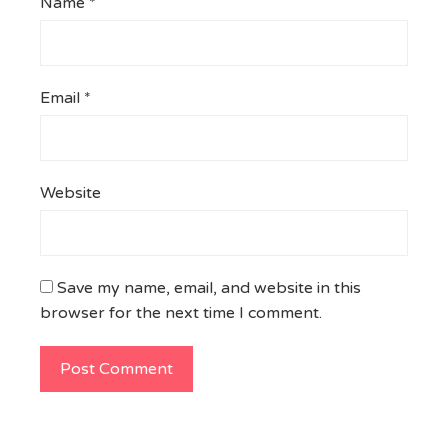
Name
*
Email
*
Website
Save my name, email, and website in this
browser for the next time I comment.