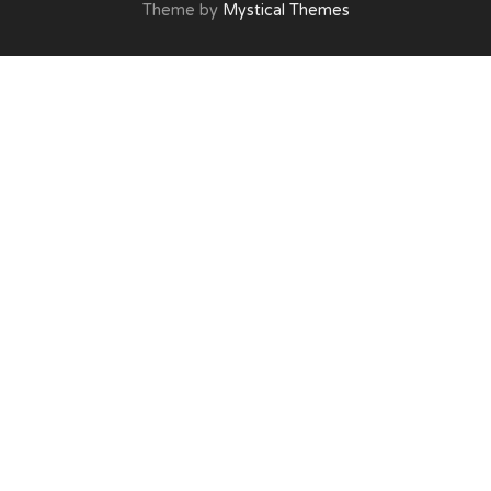
Theme by
Mystical Themes