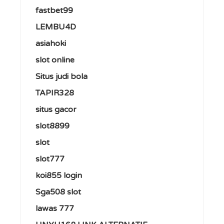
fastbet99
LEMBU4D
asiahoki
slot online
Situs judi bola
TAPIR328
situs gacor
slot8899
slot
slot777
koi855 login
Sga508 slot
lawas 777