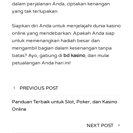
dalam perjalanan Anda, ciptakan kenangan
yang tak terlupakan.
Siapkan diri Anda untuk menjelajahi dunia kasino
online yang mendebarkan. Apakah Anda siap
untuk memenangkan hadiah besar dan
mengambil bagian dalam kesenangan tanpa
batas? Ayo, gabung di
bd kasino
, dan mulai
petualangan Anda hari ini!
Post
PREVIOUS POST
navigation
Panduan Terbaik untuk Slot, Poker, dan Kasino
Online
NEXT POST